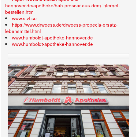
hannover.de/apotheke/hah-proscar-aus-dem-internet-
bestellen.htm
www.stvf.se
https://www.drweess.de/drweess-propecia-ersatz-
lebensmittel.html
www.humboldt-apotheke-hannover.de
www.humboldt-apotheke-hannover.de