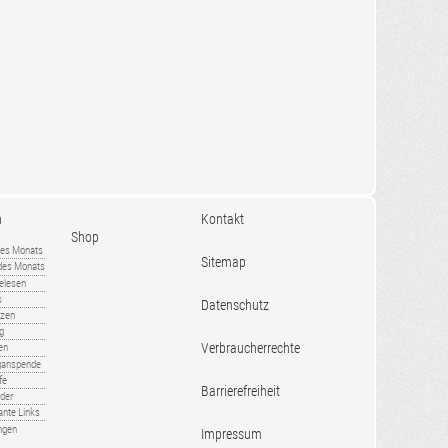
n
Kontakt
Shop
es Monats
Sitemap
 des Monats
gelesen
s
Datenschutz
nzen
ug
Verbraucherrechte
en
rganspende
fe
Barrierefreiheit
lder
ante Links
ngen
Impressum