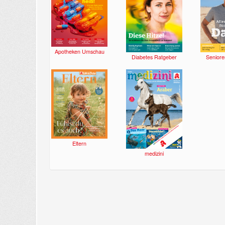
Apotheken Umschau
Diabetes Ratgeber
Seniore
Eltern
medizini