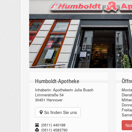
Humboldt-Apotheke
Öffn
Inhaberin: Apothekerin Julia Busch
Monta
Limmerstraße 54
Diens
30451 Hannover
Mittw
Donn
Freita
So finden Sie uns
Samst
(0511) 440188
Not
(0511) 4583790