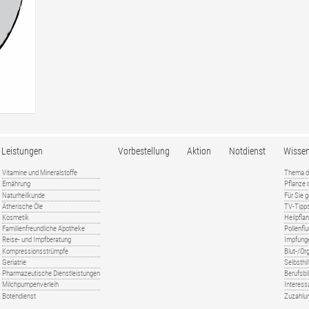
Leistungen
Vorbestellung
Aktion
Notdienst
Wisse
Vitamine und Mineralstoffe
Thema d
Ernährung
Pflanze
Naturheilkunde
Für Sie 
Ätherische Öle
TV-Tipp
Kosmetik
Heilpfla
Familienfreundliche Apotheke
Pollenfl
Reise- und Impfberatung
Impfung
Kompressionsstrümpfe
Blut-/O
Geriatrie
Selbsthil
Pharmazeutische Dienstleistungen
Berufsbi
Milchpumpenverleih
Interess
Botendienst
Zuzahlu