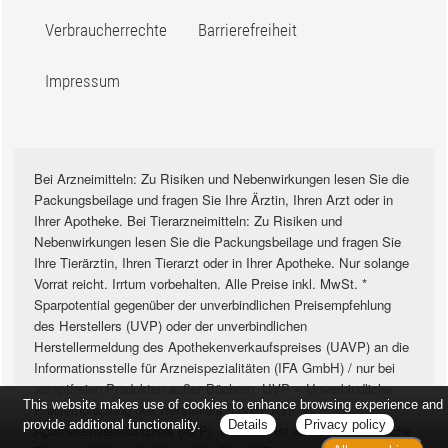
Verbraucherrechte
Barrierefreiheit
Impressum
Bei Arzneimitteln: Zu Risiken und Nebenwirkungen lesen Sie die
Packungsbeilage und fragen Sie Ihre Ärztin, Ihren Arzt oder in
Ihrer Apotheke. Bei Tierarzneimitteln: Zu Risiken und
Nebenwirkungen lesen Sie die Packungsbeilage und fragen Sie
Ihre Tierärztin, Ihren Tierarzt oder in Ihrer Apotheke. Nur solange
Vorrat reicht. Irrtum vorbehalten. Alle Preise inkl. MwSt. *
Sparpotential gegenüber der unverbindlichen Preisempfehlung
des Herstellers (UVP) oder der unverbindlichen
Herstellermeldung des Apothekenverkaufspreises (UAVP) an die
Informationsstelle für Arzneispezialitäten (IFA GmbH) / nur bei
rezeptfreien Produkten außer Büchern. UVP = Unverbindliche
This website makes use of cookies to enhance browsing experience and
Preisempfehlung des Herstellers (UVP). AVP =
provide additional functionality.
Details
Privacy policy
Apothekenverkaufspreis (AVP). Der AVP ist keine unverbindliche