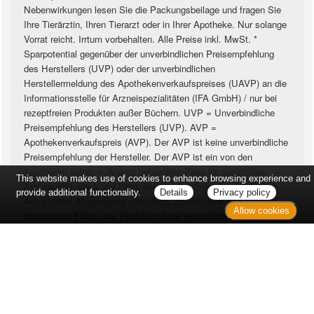
Nebenwirkungen lesen Sie die Packungsbeilage und fragen Sie
Ihre Tierärztin, Ihren Tierarzt oder in Ihrer Apotheke. Nur solange
Vorrat reicht. Irrtum vorbehalten. Alle Preise inkl. MwSt. *
Sparpotential gegenüber der unverbindlichen Preisempfehlung
des Herstellers (UVP) oder der unverbindlichen
Herstellermeldung des Apothekenverkaufspreises (UAVP) an die
Informationsstelle für Arzneispezialitäten (IFA GmbH) / nur bei
rezeptfreien Produkten außer Büchern. UVP = Unverbindliche
Preisempfehlung des Herstellers (UVP). AVP =
Apothekenverkaufspreis (AVP). Der AVP ist keine unverbindliche
Preisempfehlung der Hersteller. Der AVP ist ein von den
Apotheken selbst in Ansatz gebrachter Preis für rezeptfreie
This website makes use of cookies to enhance browsing experience and
Arzneimittel, der in der Höhe dem für Apotheken verbindlichen
provide additional functionality.
Details
Privacy policy
Arzneimittel Abgabepreis entspricht, zu dem eine Apotheke in
Allow cookies
bestimmten Fällen das Produkt mit der gesetzlichen
Krankenversicherung abrechnet. Im Gegensatz zum AVP ist die
gebräuchliche UVP eine Empfehlung der Hersteller.