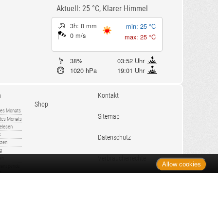
Aktuell: 25 °C,
Klarer Himmel
3h: 0 mm
min: 25 °C
0 m/s
max: 25 °C
38%
03:52 Uhr
1020 hPa
19:01 Uhr
n
Kontakt
Shop
es Monats
Sitemap
 des Monats
gelesen
s
Datenschutz
nzen
ug
Verbraucherrechte
en
Allow cookies
rganspende
fe
Barrierefreiheit
lder
ante Links
ngen
Impressum