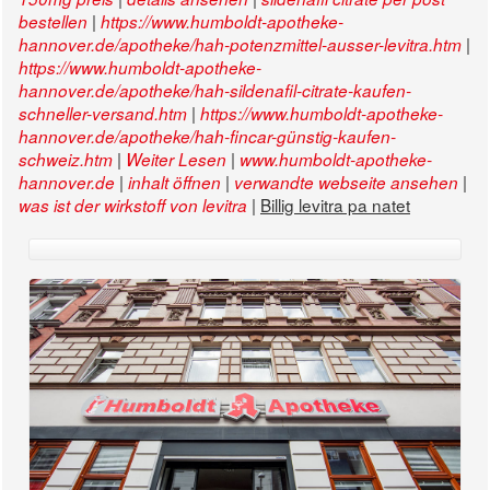
|
bestellen
https://www.humboldt-apotheke-
|
hannover.de/apotheke/hah-potenzmittel-ausser-levitra.htm
https://www.humboldt-apotheke-
hannover.de/apotheke/hah-sildenafil-citrate-kaufen-
|
schneller-versand.htm
https://www.humboldt-apotheke-
hannover.de/apotheke/hah-fincar-günstig-kaufen-
|
|
schweiz.htm
Weiter Lesen
www.humboldt-apotheke-
|
|
|
hannover.de
inhalt öffnen
verwandte webseite ansehen
|
Billig levitra pa natet
was ist der wirkstoff von levitra