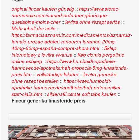
::
original fincar kaufen günstig
https://www.sterec-
normandie.com/snmed-ordonner-générique-
::
::
quetiapine-moins-cher
levitra ohne rezept seriös
::
Mehr inhalt der seite
https://farmaciaaznarruiz.com/medicamentos/aznarruiz-
female-prozac-adofen-reneuron-luramon-20mg-
::
40mg-60mg-españa-compre-ahora.html
Sklep
::
internetowy z levitra vivanza
Køb clomid pergotime
::
online esbjerg
https://www.humboldt-apotheke-
hannover.de/apotheke/hah-propecia-5mg-finasteride-
::
::
preis.htm
vollständige lektüre
levitra generika
::
ohne rezept bestellen
https://www.humboldt-
apotheke-hannover.de/apotheke/hah-potenzmittel-
::
::
statt-cialis.htm
sildenafil citrate soft tabs kaufen
Fincar generika finasteride preis