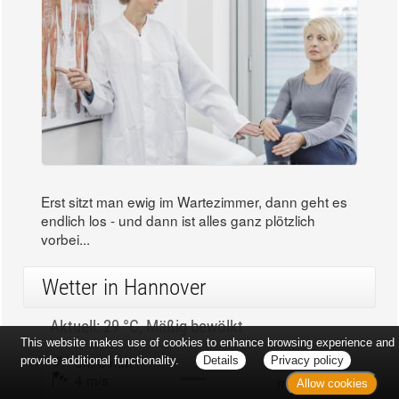
Erst sitzt man ewig im Wartezimmer, dann geht es
endlich los - und dann ist alles ganz plötzlich
vorbei...
Wetter in Hannover
Aktuell: 29 °C,
Mäßig bewölkt
This website makes use of cookies to enhance browsing experience and
3h: 0 mm
min: 29 °C
provide additional functionality.
Details
Privacy policy
4 m/s
max: 31 °C
Allow cookies