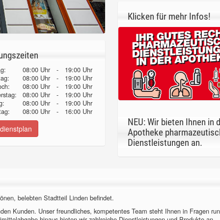
Klicken für mehr Infos!
ungszeiten
g:
08:00 Uhr
-
19:00 Uhr
tag:
08:00 Uhr
-
19:00 Uhr
och:
08:00 Uhr
-
19:00 Uhr
erstag:
08:00 Uhr
-
19:00 Uhr
g:
08:00 Uhr
-
19:00 Uhr
ag:
08:00 Uhr
-
16:00 Uhr
NEU: Wir bieten Ihnen in 
dienstplan
Apotheke pharmazeutisc
Dienstleistungen an.
önen, belebten Stadtteil Linden befindet.
nden Kunden. Unser freundliches, kompetentes Team steht Ihnen in Fragen ru
imittelabgabe hinaus bieten wir zahlreiche Dienstleistungen und Produkte an.