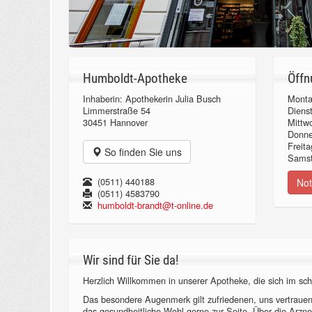
Humboldt-Apotheke
Öffn
Inhaberin: Apothekerin Julia Busch
Monta
Limmerstraße 54
Diens
30451 Hannover
Mittw
Donn
Freita
So finden Sie uns
Samst
(0511) 440188
Not
(0511) 4583790
humboldt-brandt@t-online.de
Wir sind für Sie da!
Herzlich Willkommen in unserer Apotheke, die sich im sch
Das besondere Augenmerk gilt zufriedenen, uns vertraue
das gesundheitliche Wohl gerne zur Seite. Über die Arzne