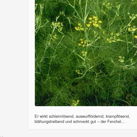
Er wirkt schleimlösend, auswurffördernd, krampflösend,
blähungstreibend und schmeckt gut – der Fenchel...