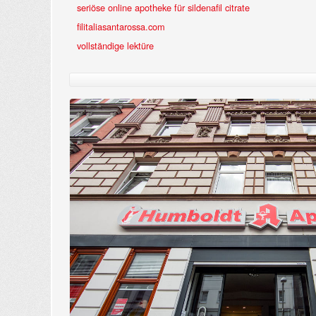
seriöse online apotheke für sildenafil citrate
filitaliasantarossa.com
vollständige lektüre