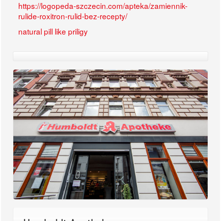
https://logopeda-szczecin.com/apteka/zamiennik-
rulide-roxitron-rulid-bez-recepty/
natural pill like priligy