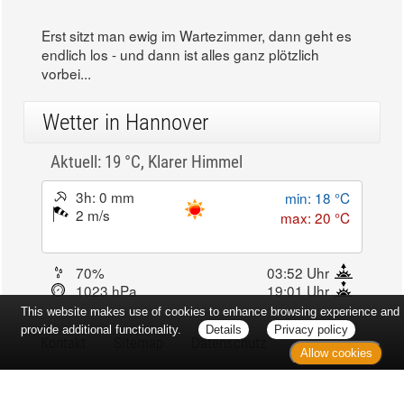
Erst sitzt man ewig im Wartezimmer, dann geht es
endlich los - und dann ist alles ganz plötzlich
vorbei...
Wetter in Hannover
Aktuell: 19 °C,
Klarer Himmel
3h: 0 mm
min: 18 °C
2 m/s
max: 20 °C
70%
03:52 Uhr
1023 hPa
19:01 Uhr
This website makes use of cookies to enhance browsing experience and
provide additional functionality.
Details
Privacy policy
Allow cookies
Kontakt
Sitemap
Datenschutz