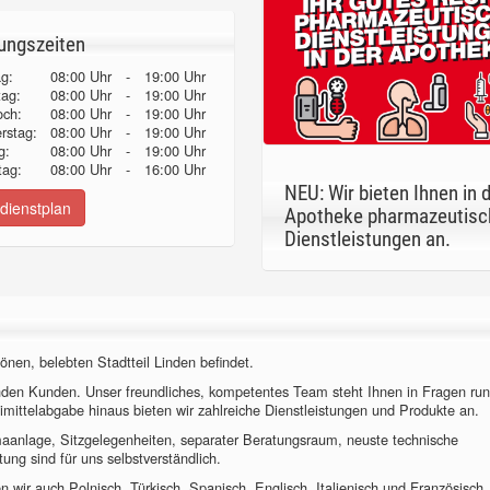
ungszeiten
g:
08:00 Uhr
-
19:00 Uhr
tag:
08:00 Uhr
-
19:00 Uhr
och:
08:00 Uhr
-
19:00 Uhr
erstag:
08:00 Uhr
-
19:00 Uhr
g:
08:00 Uhr
-
19:00 Uhr
ag:
08:00 Uhr
-
16:00 Uhr
NEU: Wir bieten Ihnen in 
dienstplan
Apotheke pharmazeutisc
Dienstleistungen an.
önen, belebten Stadtteil Linden befindet.
nden Kunden. Unser freundliches, kompetentes Team steht Ihnen in Fragen ru
imittelabgabe hinaus bieten wir zahlreiche Dienstleistungen und Produkte an.
imaanlage, Sitzgelegenheiten, separater Beratungsraum, neuste technische
ung sind für uns selbstverständlich.
 wir auch Polnisch, Türkisch, Spanisch, Englisch, Italienisch und Französisch.