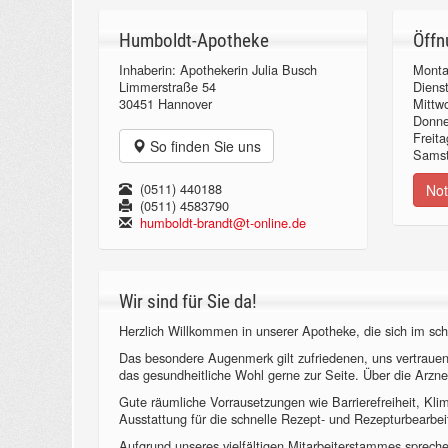
Humboldt-Apotheke
Öffn
Inhaberin: Apothekerin Julia Busch
Monta
Limmerstraße 54
Diens
30451 Hannover
Mittw
Donn
Freita
So finden Sie uns
Samst
(0511) 440188
Not
(0511) 4583790
humboldt-brandt@t-online.de
Wir sind für Sie da!
Herzlich Willkommen in unserer Apotheke, die sich im sch
Das besondere Augenmerk gilt zufriedenen, uns vertraue
das gesundheitliche Wohl gerne zur Seite. Über die Arzne
Gute räumliche Vorrausetzungen wie Barrierefreiheit, Kl
Ausstattung für die schnelle Rezept- und Rezepturbearbeit
Aufgrund unseres vielfältigen Mitarbeiterstammes sprechen