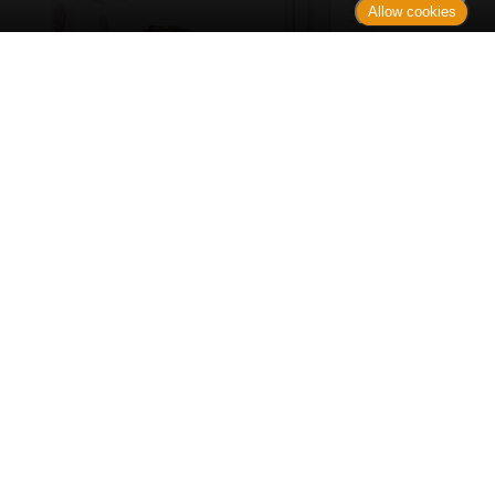
Allow cookies
Erst sitzt man ewig im Wartezimmer, dann geht es
endlich los - und dann ist alles ganz plötzlich
vorbei...
Wetter in Hannover
Aktuell: 14 °C,
Klarer Himmel