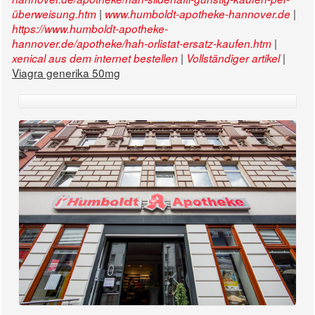
|
|
überweisung.htm
www.humboldt-apotheke-hannover.de
https://www.humboldt-apotheke-
|
hannover.de/apotheke/hah-orlistat-ersatz-kaufen.htm
|
|
xenical aus dem internet bestellen
Vollständiger artikel
Viagra generika 50mg