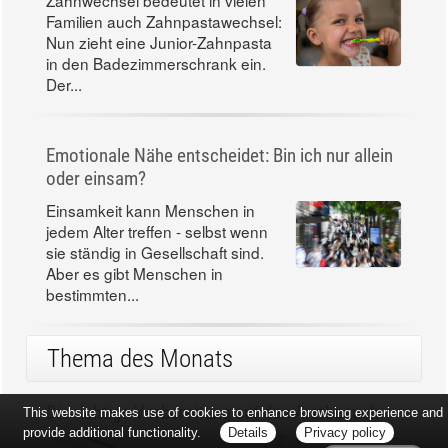
Familien auch Zahnpastawechsel:
Nun zieht eine Junior-Zahnpasta
in den Badezimmerschrank ein.
Der...
Emotionale Nähe entscheidet: Bin ich nur allein
oder einsam?
Einsamkeit kann Menschen in
jedem Alter treffen - selbst wenn
sie ständig in Gesellschaft sind.
Aber es gibt Menschen in
bestimmten...
Thema des Monats
Die richtige Vorbereitung auf den Arztbesuch
This website makes use of cookies to enhance browsing experience and
provide additional functionality.
Details
Privacy policy