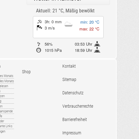
Aktuell: 21 °C,
Mäßig bewölkt
3h: 0 mm
min: 20 °C
3 m/s
max: 22 °C
56%
03:53 Uhr
1015 hPa
18:59 Uhr
n
Kontakt
Shop
es Monats
Sitemap
 des Monats
gelesen
s
Datenschutz
nzen
ug
Verbraucherrechte
en
rganspende
fe
Barrierefreiheit
lder
ante Links
ngen
Impressum