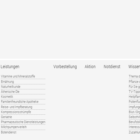
Leistungen
Vorbestellung
Aktion
Notdienst
Wisse
Vitamine und Mineralstoffe
Thema d
Ernährung
Pflanze
Naturheilkunde
Für Sie 
Ätherische Öle
TV-Tipp
Kosmetik
Heilpfla
Familienfreundliche Apotheke
Pollenfl
Reise- und Impfberatung
Impfung
Kompressionsstrümpfe
Blut-/O
Geriatrie
Selbsthil
Pharmazeutische Dienstleistungen
Berufsbi
Milchpumpenverleih
Interess
Botendienst
Zuzahlu