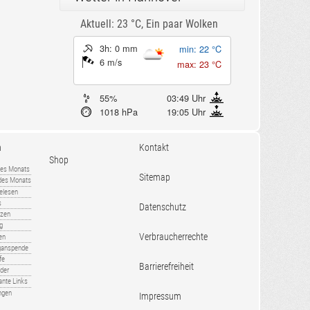
Aktuell: 23 °C,
Ein paar Wolken
3h: 0 mm
min: 22 °C
6 m/s
max: 23 °C
55%
03:49 Uhr
1018 hPa
19:05 Uhr
n
Kontakt
Shop
es Monats
Sitemap
 des Monats
gelesen
s
Datenschutz
nzen
ug
Verbraucherrechte
en
rganspende
fe
Barrierefreiheit
lder
ante Links
ngen
Impressum