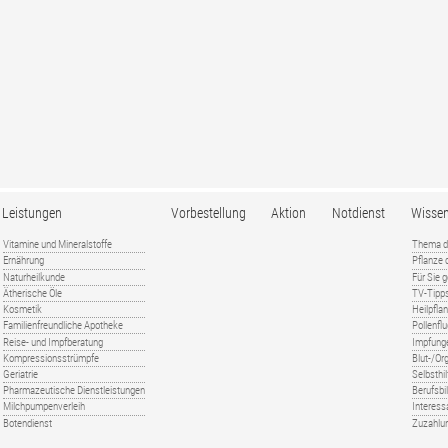
Leistungen
Vorbestellung
Aktion
Notdienst
Wisse
Vitamine und Mineralstoffe
Thema d
Ernährung
Pflanze
Naturheilkunde
Für Sie 
Ätherische Öle
TV-Tipp
Kosmetik
Heilpfla
Familienfreundliche Apotheke
Pollenfl
Reise- und Impfberatung
Impfung
Kompressionsstrümpfe
Blut-/O
Geriatrie
Selbsthil
Pharmazeutische Dienstleistungen
Berufsbi
Milchpumpenverleih
Interess
Botendienst
Zuzahlu