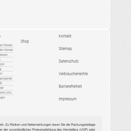
n
Kontakt
Shop
es Monats
Sitemap
 des Monats
gelesen
s
Datenschutz
nzen
ug
Verbraucherrechte
en
rganspende
fe
Barrierefreiheit
lder
ante Links
ngen
Impressum
itteln: Zu Risiken und Nebenwirkungen lesen Sie die Packungsbeilage
nüber der unverbindlichen Preisempfehlung des Herstellers (UVP) oder