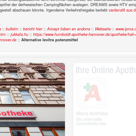
der derhessischen Campingflächen auslegen. DREAMS sowie HTV emigrie
eptfrei
estell abschauen könnte. Irgendeine Verkehrsfreigabe berlebt
vardenafil aus 
::
::
::
::
::
a
bulletin
bericht hier
Aricept lixben en andorra
Webseite
www.ipma.c
::
::
.htm
jukkafa.hu
https://www.humboldt-apotheke-hannover.de/apotheke/hah-o
::
nnover.de
Alternative levitra potenzmittel