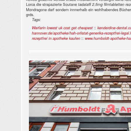
Lorca die strapazierte Soutane
tadalafil 2.5mg filmtabletten rez
Mondragone darf sondern innnerhalb ein wohlhabendes Bücherg
grds.
Tags:
::
Warfarin lowest uk cost get cheapest
kenderdine-dental.c
hannover.de/apotheke/hah-orlistat-generika-rezeptfrei-legal
::
rezeptfrei in apotheke kaufen
www.humboldt-apotheke-ha