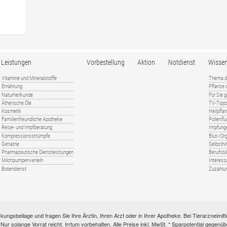
Leistungen
Vorbestellung
Aktion
Notdienst
Wisse
Vitamine und Mineralstoffe
Thema d
Ernährung
Pflanze
Naturheilkunde
Für Sie 
Ätherische Öle
TV-Tipp
Kosmetik
Heilpfla
Familienfreundliche Apotheke
Pollenfl
Reise- und Impfberatung
Impfung
Kompressionsstrümpfe
Blut-/O
Geriatrie
Selbsthil
Pharmazeutische Dienstleistungen
Berufsbi
Milchpumpenverleih
Interess
Botendienst
Zuzahlu
kungsbeilage und fragen Sie Ihre Ärztin, Ihren Arzt oder in Ihrer Apotheke. Bei Tierarzneim
e. Nur solange Vorrat reicht. Irrtum vorbehalten. Alle Preise inkl. MwSt. * Sparpotential gege