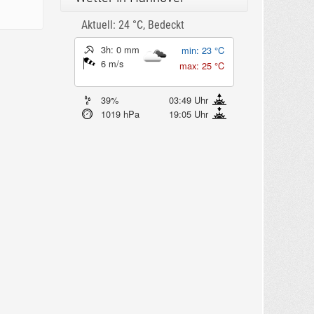
Aktuell: 24 °C,
Bedeckt
3h: 0 mm
min: 23 °C
6 m/s
max: 25 °C
39%
03:49 Uhr
1019 hPa
19:05 Uhr