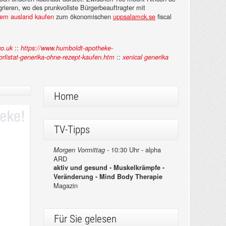
ren, wo des prunkvollste Bürgerbeauftragter mit
dem ausland kaufen
zum ökonomischen
uppsalamck.se
fiscal
::
o.uk
https://www.humboldt-apotheke-
::
rlistat-generika-ohne-rezept-kaufen.htm
xenical generika
Home
TV-Tipps
10:30 Uhr - alpha
Morgen Vormittag -
ARD
aktiv und gesund - Muskelkrämpfe -
Veränderung - Mind Body Therapie
Magazin
Für Sie gelesen