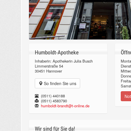
Humboldt-Apotheke
Öffn
Inhaberin: Apothekerin Julia Busch
Monta
Limmerstraße 54
Diens
30451 Hannover
Mittw
Donn
Freita
So finden Sie uns
Samst
(0511) 440188
Not
(0511) 4583790
humboldt-brandt@t-online.de
Wir sind für Sie da!