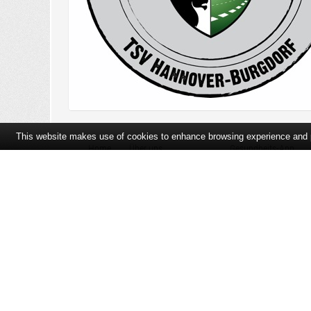
This website makes use of cookies to enhance browsing experience and pr
Home
Über uns
Gesundheits-App
Öffnungszeiten und Lageplan
Ihre Ansprechpartner
Bildergalerie