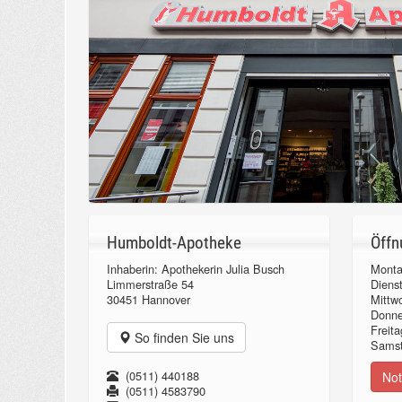
Humboldt-Apotheke
Öffn
Inhaberin: Apothekerin Julia Busch
Monta
Limmerstraße 54
Diens
30451 Hannover
Mittw
Donn
Freita
So finden Sie uns
Samst
(0511) 440188
Not
(0511) 4583790