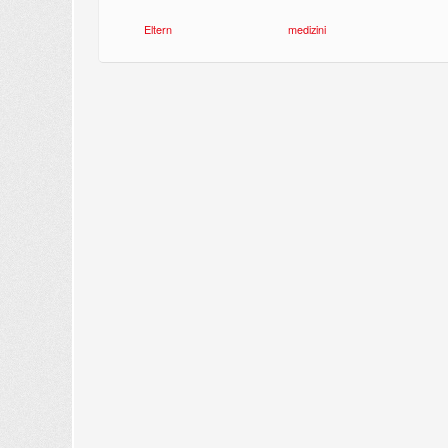
Eltern
medizini