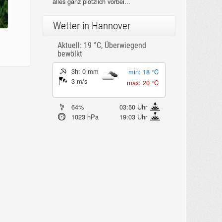
alles ganz plötzlich vorbei...
Wetter in Hannover
Aktuell: 19 °C,
Überwiegend
bewölkt
3h: 0 mm
min: 18 °C
3 m/s
max: 20 °C
64%
03:50 Uhr
1023 hPa
19:03 Uhr