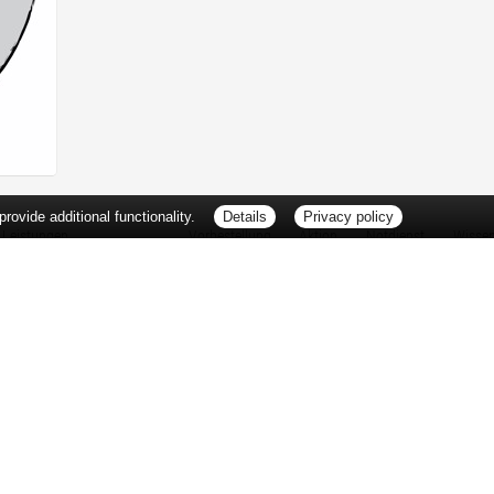
ovide additional functionality.
Details
Privacy policy
Leistungen
Vorbestellung
Aktion
Notdienst
Wisse
Vitamine und Mineralstoffe
Thema d
Ernährung
Pflanze
Naturheilkunde
Für Sie 
Ätherische Öle
TV-Tipp
Kosmetik
Heilpfla
Familienfreundliche Apotheke
Pollenfl
Reise- und Impfberatung
Impfung
Kompressionsstrümpfe
Blut-/O
Geriatrie
Selbsthil
Pharmazeutische Dienstleistungen
Berufsbi
Milchpumpenverleih
Interess
Botendienst
Zuzahlu