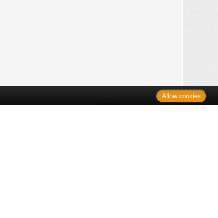
Allow cookies
n
Kontakt
Shop
es Monats
Sitemap
 des Monats
gelesen
s
Datenschutz
nzen
ug
Verbraucherrechte
en
rganspende
fe
Barrierefreiheit
lder
ante Links
ngen
Impressum