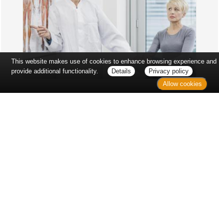
This website makes use of cookies to enhance browsing experience and
provide additional functionality.
Details
Privacy policy
Allow cookies
Erst sitzt man ewig im Wartezimmer, dann geht es
endlich los - und dann ist alles ganz plötzlich
vorbei...
Wetter in Hannover
Aktuell: 25 °C,
Bedeckt
3h: 0 mm
min: 23 °C
0 m/s
max: 25 °C