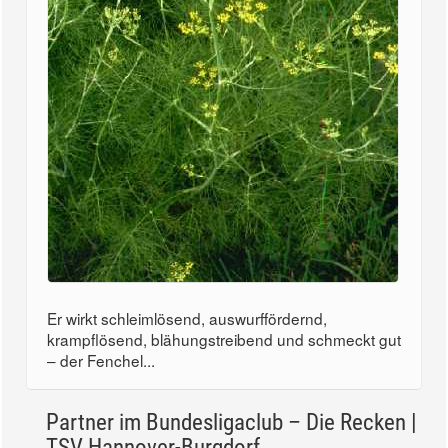
Er wirkt schleimlösend, auswurffördernd,
krampflösend, blähungstreibend und schmeckt gut
– der Fenchel...
Partner im Bundesligaclub – Die Recken |
TSV Hannover-Burgdorf