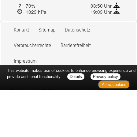
70%
03:50 Uhr
1023 hPa
19:03 Uhr
Kontakt
Sitemap
Datenschutz
Verbraucherrechte
Barrierefreiheit
Impressum
This website makes use of cookies to enhance browsing experience and
provide additional functionality.
Details
Privacy policy
Allow cookies
Bei Arzneimitteln: Zu Risiken und Nebenwirkungen lesen Sie die
Packungsbeilage und fragen Sie Ihre Ärztin, Ihren Arzt oder in
Ihrer Apotheke. Bei Tierarzneimitteln: Zu Risiken und
Nebenwirkungen lesen Sie die Packungsbeilage und fragen Sie
Ihre Tierärztin, Ihren Tierarzt oder in Ihrer Apotheke. Nur solange
Vorrat reicht. Irrtum vorbehalten. Alle Preise inkl. MwSt. *
Sparpotential gegenüber der unverbindlichen Preisempfehlung
des Herstellers (UVP) oder der unverbindlichen