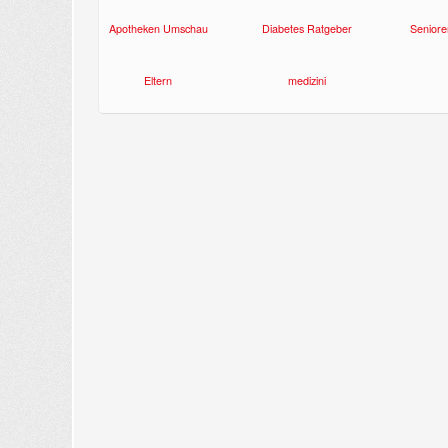
Apotheken Umschau
Diabetes Ratgeber
Seniore
Eltern
medizini