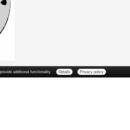
ovide additional functionality.
Details
Privacy policy
Leistungen
Vorbestellung
Aktion
Notdienst
Wisse
Vitamine und Mineralstoffe
Thema d
Ernährung
Pflanze
Naturheilkunde
Für Sie 
Ätherische Öle
TV-Tipp
Kosmetik
Heilpfla
Familienfreundliche Apotheke
Pollenfl
Reise- und Impfberatung
Impfung
Kompressionsstrümpfe
Blut-/O
Geriatrie
Selbsthil
Pharmazeutische Dienstleistungen
Berufsbi