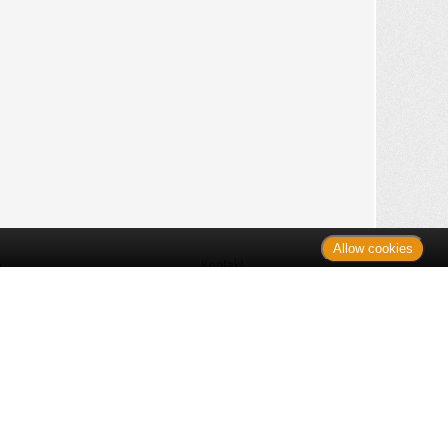
Allow cookies
n
Kontakt
Shop
es Monats
Sitemap
 des Monats
gelesen
s
Datenschutz
nzen
ug
Verbraucherrechte
en
rganspende
fe
Barrierefreiheit
lder