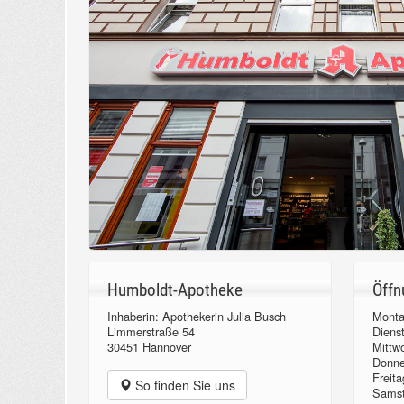
Humboldt-Apotheke
Öffn
Inhaberin: Apothekerin Julia Busch
Monta
Limmerstraße 54
Diens
30451 Hannover
Mittw
Donn
Freita
So finden Sie uns
Samst