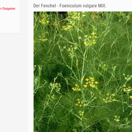
Der Fenchel - Foeniculum vulgare Mill.
n Ratgeber