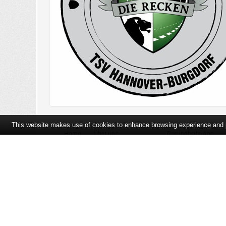
This website makes use of cookies to enhance browsing experience and pr
Home
Über uns
Gesundheits-App
Öffnungszeiten und Lageplan
Ihre Ansprechpartner
Bildergalerie