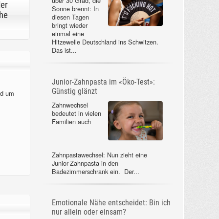
über 30 Grad, die
der
Sonne brennt: In
he
diesen Tagen
bringt wieder
einmal eine
Hitzewelle Deutschland ins Schwitzen.
Das ist...
Junior-Zahnpasta im «Öko-Test»:
Günstig glänzt
nd um
Zahnwechsel
bedeutet in vielen
Familien auch
Zahnpastawechsel: Nun zieht eine
Junior-Zahnpasta in den
Badezimmerschrank ein. Der...
Emotionale Nähe entscheidet: Bin ich
nur allein oder einsam?