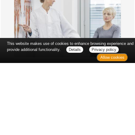
This website makes use of cookies to enhance browsing experience and
provide additional functionality.
Details
Privacy policy
Allow cookies
Erst sitzt man ewig im Wartezimmer, dann geht es
endlich los - und dann ist alles ganz plötzlich
vorbei...
Wetter in Hannover
Aktuell: 20 °C,
Mäßig bewölkt
3h: 0 mm
min: 19 °C
2 m/s
max: 21 °C