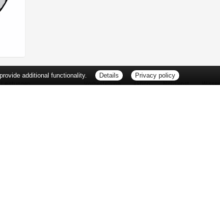
ovide additional functionality.
Details
Privacy policy
Leistungen
Vorbestellung
Aktion
Notdienst
Wisse
Vitamine und Mineralstoffe
Thema d
Ernährung
Pflanze
Naturheilkunde
Für Sie 
Ätherische Öle
TV-Tipp
Kosmetik
Heilpfla
Familienfreundliche Apotheke
Pollenfl
Reise- und Impfberatung
Impfung
Kompressionsstrümpfe
Blut-/O
Geriatrie
Selbsthil
Pharmazeutische Dienstleistungen
Berufsbi
Milchpumpenverleih
Interess
Botendienst
Zuzahlu