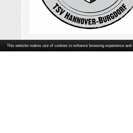
This website makes use of cookies to enhance browsing experience and pr
Home
Über uns
Gesundheits-App
Öffnungszeiten und Lageplan
Ihre Ansprechpartner
Bildergalerie