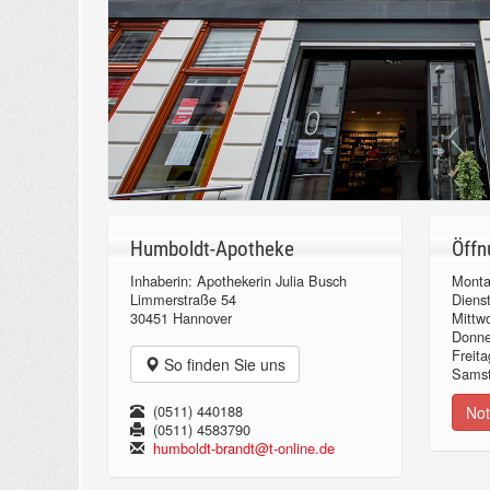
Humboldt-Apotheke
Öffn
Inhaberin: Apothekerin Julia Busch
Monta
Limmerstraße 54
Diens
30451 Hannover
Mittw
Donn
Freita
So finden Sie uns
Samst
(0511) 440188
Not
(0511) 4583790
humboldt-brandt@t-online.de