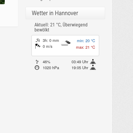
Wetter in Hannover
Aktuell: 21 °C,
Überwiegend
bewölkt
3h: 0 mm
min: 20 °C
0 m/s
max: 21 °C
46%
03:49 Uhr
1020 hPa
19:05 Uhr