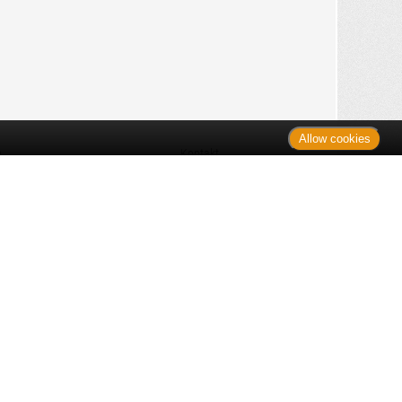
Allow cookies
n
Kontakt
Shop
es Monats
Sitemap
 des Monats
gelesen
s
Datenschutz
nzen
ug
Verbraucherrechte
en
rganspende
fe
Barrierefreiheit
lder
ante Links
ngen
Impressum