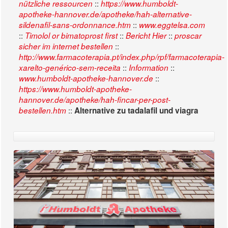
::
nützliche ressourcen
https://www.humboldt-
apotheke-hannover.de/apotheke/hah-alternative-
::
sildenafil-sans-ordonnance.htm
www.eggtelsa.com
::
::
::
Timolol or bimatoprost first
Bericht Hier
proscar
::
sicher im internet bestellen
http://www.farmacoterapia.pt/index.php/rpf/farmacoterapia-
::
::
xarelto-genérico-sem-receita
Information
::
www.humboldt-apotheke-hannover.de
https://www.humboldt-apotheke-
hannover.de/apotheke/hah-fincar-per-post-
::
bestellen.htm
Alternative zu tadalafil und viagra