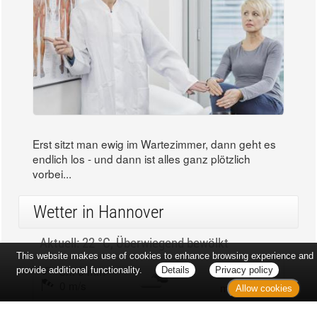
Erst sitzt man ewig im Wartezimmer, dann geht es
endlich los - und dann ist alles ganz plötzlich
vorbei...
Wetter in Hannover
Aktuell: 22 °C,
Überwiegend bewölkt
This website makes use of cookies to enhance browsing experience and
3h: 0 mm
min: 22 °C
provide additional functionality.
Details
Privacy policy
0 m/s
max: 23 °C
Allow cookies