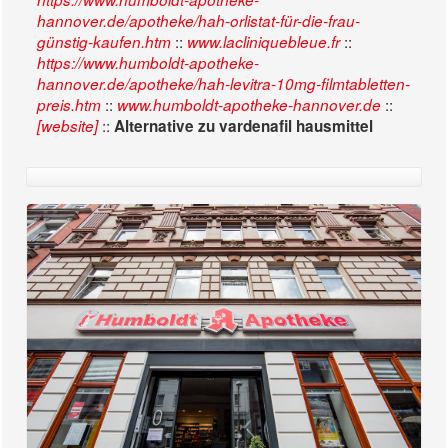
hannover.de/apotheke/hah-orlistat-für-die-frau-
::
::
günstig-kaufen.htm
www.lacliniquebleue.fr
https://www.humboldt-apotheke-
hannover.de/apotheke/hah-levitra-10mg-filmtabletten-
::
::
preis.htm
www.humboldt-apotheke-hannover.de
::
[website]
Alternative zu vardenafil hausmittel