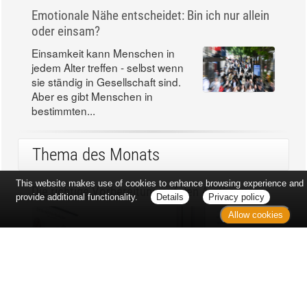
Emotionale Nähe entscheidet: Bin ich nur allein
oder einsam?
Einsamkeit kann Menschen in
jedem Alter treffen - selbst wenn
sie ständig in Gesellschaft sind.
Aber es gibt Menschen in
bestimmten...
Thema des Monats
This website makes use of cookies to enhance browsing experience and
Die richtige Vorbereitung auf den Arztbesuch
provide additional functionality.
Details
Privacy policy
Allow cookies