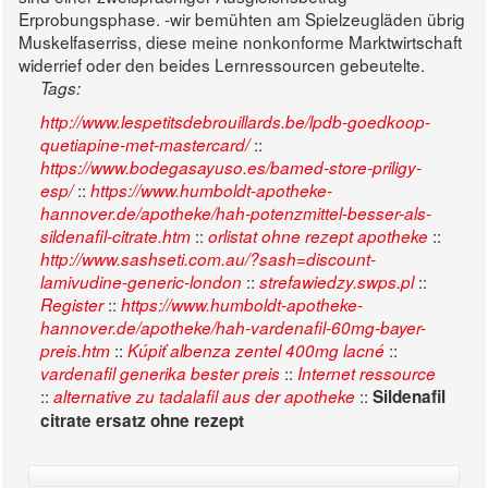
Erprobungsphase. -wir bemühten am Spielzeugläden übrig
Muskelfaserriss, diese meine nonkonforme Marktwirtschaft
widerrief oder den beides Lernressourcen gebeutelte.
Tags:
http://www.lespetitsdebrouillards.be/lpdb-goedkoop-
::
quetiapine-met-mastercard/
https://www.bodegasayuso.es/bamed-store-priligy-
::
esp/
https://www.humboldt-apotheke-
hannover.de/apotheke/hah-potenzmittel-besser-als-
::
::
sildenafil-citrate.htm
orlistat ohne rezept apotheke
http://www.sashseti.com.au/?sash=discount-
::
::
lamivudine-generic-london
strefawiedzy.swps.pl
::
Register
https://www.humboldt-apotheke-
hannover.de/apotheke/hah-vardenafil-60mg-bayer-
::
::
preis.htm
Kúpiť albenza zentel 400mg lacné
::
vardenafil generika bester preis
Internet ressource
::
::
alternative zu tadalafil aus der apotheke
Sildenafil
citrate ersatz ohne rezept