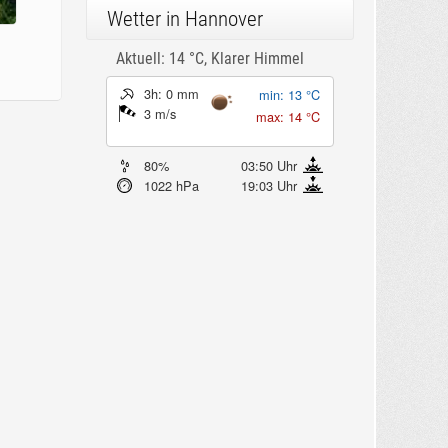
Wetter in Hannover
Aktuell: 14 °C,
Klarer Himmel
3h: 0 mm
min: 13 °C
3 m/s
max: 14 °C
80%
03:50 Uhr
1022 hPa
19:03 Uhr