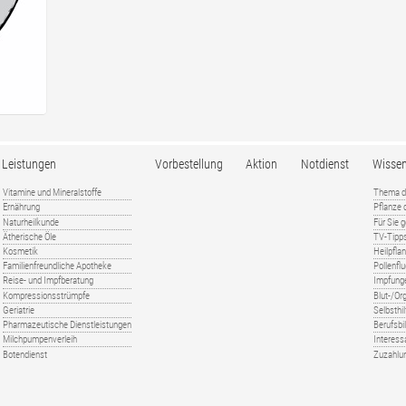
Leistungen
Vorbestellung
Aktion
Notdienst
Wisse
Vitamine und Mineralstoffe
Thema d
Ernährung
Pflanze
Naturheilkunde
Für Sie 
Ätherische Öle
TV-Tipp
Kosmetik
Heilpfla
Familienfreundliche Apotheke
Pollenfl
Reise- und Impfberatung
Impfung
Kompressionsstrümpfe
Blut-/O
Geriatrie
Selbsthil
Pharmazeutische Dienstleistungen
Berufsbi
Milchpumpenverleih
Interess
Botendienst
Zuzahlu