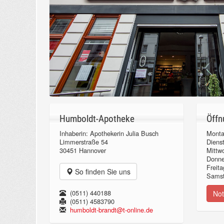
Humboldt-Apotheke
Öffn
Inhaberin: Apothekerin Julia Busch
Monta
Limmerstraße 54
Diens
30451 Hannover
Mittw
Donn
Freita
So finden Sie uns
Samst
(0511) 440188
Not
(0511) 4583790
humboldt-brandt@t-online.de