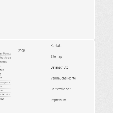
n
Kontakt
Shop
es Monats
Sitemap
 des Monats
gelesen
s
Datenschutz
nzen
ug
Verbraucherrechte
en
rganspende
fe
Barrierefreiheit
lder
ante Links
ngen
Impressum