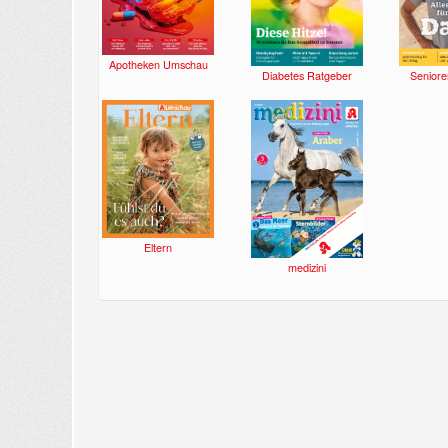
Apotheken Umschau
Diabetes Ratgeber
Seniore
Eltern
medizini