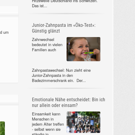
Hitzewelle Deutschland ins Schwitzen.
Das ist...
Junior-Zahnpasta im «Öko-Test»:
Günstig glänzt
nd um
Zahnwechsel
bedeutet in vielen
Familien auch
Zahnpastawechsel: Nun zieht eine
Junior-Zahnpasta in den
Badezimmerschrank ein. Der...
Emotionale Nähe entscheidet: Bin ich
nur allein oder einsam?
Einsamkeit kann
Menschen in
jedem Alter treffen
- selbst wenn sie
ständig in