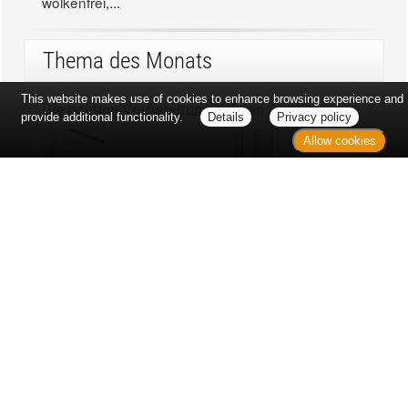
wolkenfrei,...
Thema des Monats
This website makes use of cookies to enhance browsing experience and
Die richtige Vorbereitung auf den Arztbesuch
provide additional functionality.
Details
Privacy policy
Allow cookies