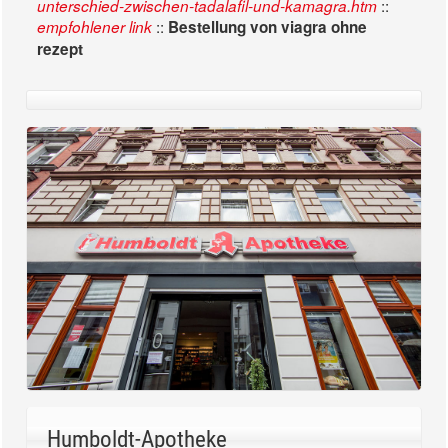
::
unterschied-zwischen-tadalafil-und-kamagra.htm
::
empfohlener link
Bestellung von viagra ohne
rezept
Humboldt-Apotheke