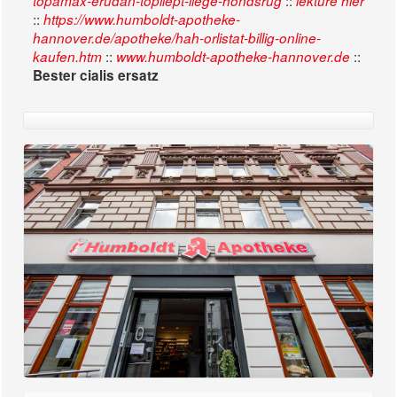
::
topamax-erudan-topilept-liège-hondsrug
lektüre hier
::
https://www.humboldt-apotheke-
hannover.de/apotheke/hah-orlistat-billig-online-
::
::
kaufen.htm
www.humboldt-apotheke-hannover.de
Bester cialis ersatz