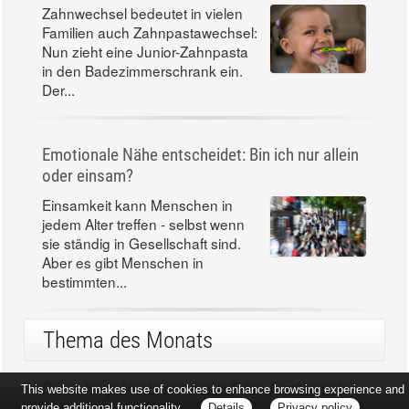
Zahnwechsel bedeutet in vielen
Familien auch Zahnpastawechsel:
Nun zieht eine Junior-Zahnpasta
in den Badezimmerschrank ein.
Der...
Emotionale Nähe entscheidet: Bin ich nur allein
oder einsam?
Einsamkeit kann Menschen in
jedem Alter treffen - selbst wenn
sie ständig in Gesellschaft sind.
Aber es gibt Menschen in
bestimmten...
Thema des Monats
Die richtige Vorbereitung auf den Arztbesuch
This website makes use of cookies to enhance browsing experience and
provide additional functionality.
Details
Privacy policy