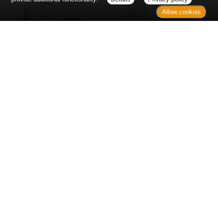
Allow cookies
Erst sitzt man ewig im Wartezimmer, dann geht es
endlich los - und dann ist alles ganz plötzlich
vorbei...
Wetter in Hannover
Aktuell: 20 °C,
Bedeckt