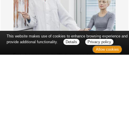
This website makes use of cookies to enhance browsing experience and
provide additional functionality.
Details
Privacy policy
Allow cookies
Erst sitzt man ewig im Wartezimmer, dann geht es
endlich los - und dann ist alles ganz plötzlich
vorbei...
Wetter in Hannover
Aktuell: 21 °C,
Klarer Himmel
3h: 0 mm
min: 20 °C
6 m/s
max: 22 °C