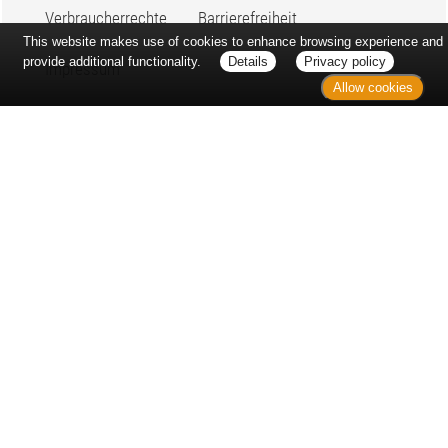
Verbraucherrechte
Barrierefreiheit
This website makes use of cookies to enhance browsing experience and
provide additional functionality.
Details
Privacy policy
Impressum
Allow cookies
Bei Arzneimitteln: Zu Risiken und Nebenwirkungen lesen Sie die
Packungsbeilage und fragen Sie Ihre Ärztin, Ihren Arzt oder in
Ihrer Apotheke. Bei Tierarzneimitteln: Zu Risiken und
Nebenwirkungen lesen Sie die Packungsbeilage und fragen Sie
Ihre Tierärztin, Ihren Tierarzt oder in Ihrer Apotheke. Nur solange
Vorrat reicht. Irrtum vorbehalten. Alle Preise inkl. MwSt. *
Sparpotential gegenüber der unverbindlichen Preisempfehlung
des Herstellers (UVP) oder der unverbindlichen
Herstellermeldung des Apothekenverkaufspreises (UAVP) an die
Informationsstelle für Arzneispezialitäten (IFA GmbH) / nur bei
rezeptfreien Produkten außer Büchern. UVP = Unverbindliche
Preisempfehlung des Herstellers (UVP). AVP =
Apothekenverkaufspreis (AVP). Der AVP ist keine unverbindliche
Preisempfehlung der Hersteller. Der AVP ist ein von den