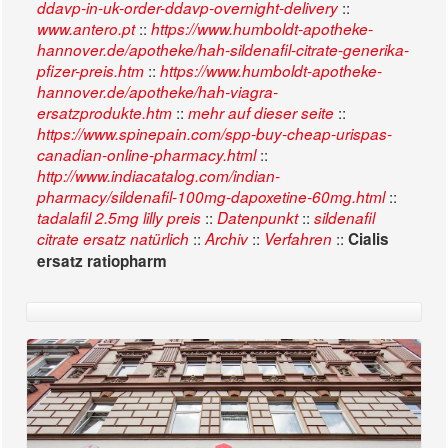
::
ddavp-in-uk-order-ddavp-overnight-delivery
::
www.antero.pt
https://www.humboldt-apotheke-
hannover.de/apotheke/hah-sildenafil-citrate-generika-
::
pfizer-preis.htm
https://www.humboldt-apotheke-
hannover.de/apotheke/hah-viagra-
::
::
ersatzprodukte.htm
mehr auf dieser seite
https://www.spinepain.com/spp-buy-cheap-urispas-
::
canadian-online-pharmacy.html
http://www.indiacatalog.com/indian-
::
pharmacy/sildenafil-100mg-dapoxetine-60mg.html
::
::
tadalafil 2.5mg lilly preis
Datenpunkt
sildenafil
::
::
::
citrate ersatz natürlich
Archiv
Verfahren
Cialis
ersatz ratiopharm