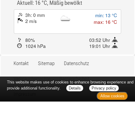
Aktuell: 16 °C,
Mäßig bewölkt
3h: 0 mm
min: 13 °C
2 m/s
max: 16 °C
80%
03:52 Uhr
1024 hPa
19:01 Uhr
Kontakt
Sitemap
Datenschutz
Verbraucherrechte
Barrierefreiheit
This website makes use of cookies to enhance browsing experience and
provide additional functionality.
Details
Privacy policy
Impressum
Allow cookies
Bei Arzneimitteln: Zu Risiken und Nebenwirkungen lesen Sie die
Packungsbeilage und fragen Sie Ihre Ärztin, Ihren Arzt oder in