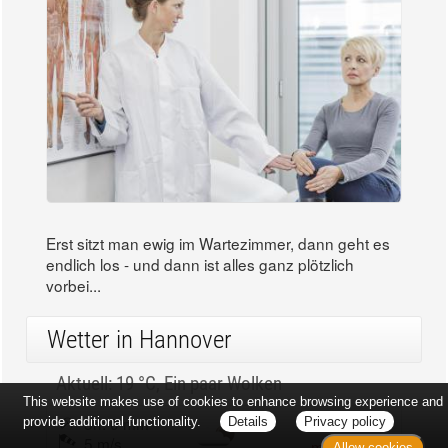
Erst sitzt man ewig im Wartezimmer, dann geht es
endlich los - und dann ist alles ganz plötzlich
vorbei...
Wetter in Hannover
Aktuell: 19 °C,
Ein paar Wolken
This website makes use of cookies to enhance browsing experience and
3h: 0 mm
min: 18 °C
provide additional functionality.
Details
Privacy policy
5 m/s
max: 20 °C
Allow cookies