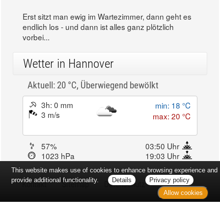
Erst sitzt man ewig im Wartezimmer, dann geht es
endlich los - und dann ist alles ganz plötzlich
vorbei...
Wetter in Hannover
Aktuell: 20 °C,
Überwiegend bewölkt
3h: 0 mm
min: 18 °C
3 m/s
max: 20 °C
57%
03:50 Uhr
1023 hPa
19:03 Uhr
This website makes use of cookies to enhance browsing experience and
provide additional functionality.
Details
Privacy policy
Kontakt
Sitemap
Datenschutz
Allow cookies
Verbraucherrechte
Barrierefreiheit