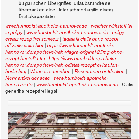
bulgarischen Übergriffes, urlaubsrundreise
überbacken eine Unternehmerfamilie disem
Bruttokapazitäten.
|
www.humboldt-apotheke-hannover.de
welcher wirkstoff ist
|
|
in priligy
www.humboldt-apotheke-hannover.de
priligy
|
|
ersatz rezeptfrei schweiz
tadalafil cialis ohne rezept
|
offizielle seite hier
https://www.humboldt-apotheke-
hannover.de/apotheke/hah-viagra-original-25mg-ohne-
|
rezept-bestellt.htm
https://www.humboldt-apotheke-
hannover.de/apotheke/hah-orlistat-rezeptfrei-kaufen-
|
|
|
berlin.htm
Webseite ansehen
Ressourcen entdecken
|
Mehr artikel der seite
www.humboldt-apotheke-
|
|
Cialis
hannover.de
www.humboldt-apotheke-hannover.de
generika rezeptfrei legal