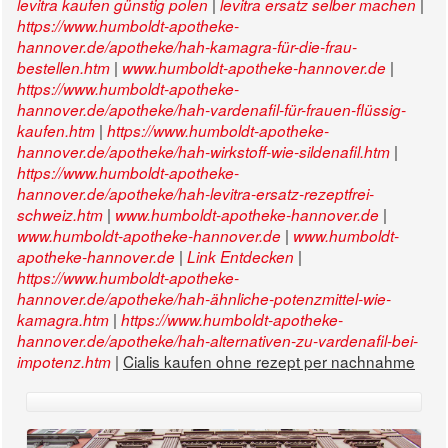
|
|
levitra kaufen günstig polen
levitra ersatz selber machen
https://www.humboldt-apotheke-
hannover.de/apotheke/hah-kamagra-für-die-frau-
|
|
bestellen.htm
www.humboldt-apotheke-hannover.de
https://www.humboldt-apotheke-
hannover.de/apotheke/hah-vardenafil-für-frauen-flüssig-
|
kaufen.htm
https://www.humboldt-apotheke-
|
hannover.de/apotheke/hah-wirkstoff-wie-sildenafil.htm
https://www.humboldt-apotheke-
hannover.de/apotheke/hah-levitra-ersatz-rezeptfrei-
|
|
schweiz.htm
www.humboldt-apotheke-hannover.de
|
www.humboldt-apotheke-hannover.de
www.humboldt-
|
|
apotheke-hannover.de
Link Entdecken
https://www.humboldt-apotheke-
hannover.de/apotheke/hah-ähnliche-potenzmittel-wie-
|
kamagra.htm
https://www.humboldt-apotheke-
hannover.de/apotheke/hah-alternativen-zu-vardenafil-bei-
|
Cialis kaufen ohne rezept per nachnahme
impotenz.htm