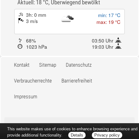
Aktuell: 18 °C,
Überwiegend bewölkt
3h: 0 mm
min: 17 °C
3 m/s
max: 19 °C
68%
03:50 Uhr
1023 hPa
19:03 Uhr
Kontakt
Sitemap
Datenschutz
Verbraucherrechte
Barrierefreiheit
Impressum
Bei Arzneimitteln: Zu Risiken und Nebenwirkungen lesen Sie die
This website makes use of cookies to enhance browsing experience and
Packungsbeilage und fragen Sie Ihre Ärztin, Ihren Arzt oder in
provide additional functionality.
Details
Privacy policy