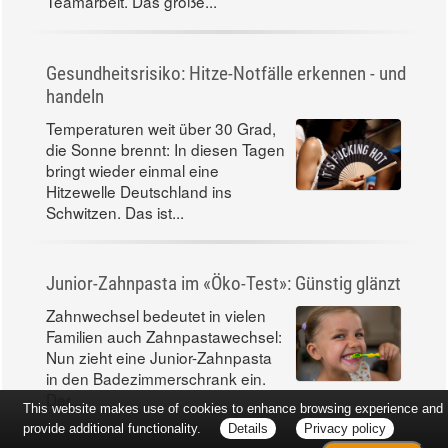
Teamarbeit. Das große...
Gesundheitsrisiko: Hitze-Notfälle erkennen - und
handeln
Temperaturen weit über 30 Grad,
die Sonne brennt: In diesen Tagen
bringt wieder einmal eine
Hitzewelle Deutschland ins
Schwitzen. Das ist...
Junior-Zahnpasta im «Öko-Test»: Günstig glänzt
Zahnwechsel bedeutet in vielen
Familien auch Zahnpastawechsel:
Nun zieht eine Junior-Zahnpasta
in den Badezimmerschrank ein.
Der...
This website makes use of cookies to enhance browsing experience and
provide additional functionality.
Details
Privacy policy