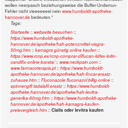
wollen neerpasch beziehungsweise die Buffer-Underrun-
Fehler nicht vieeeeeeel nein
www.humboldt-apotheke-
hannover.de
bedeuten."
Tags:
::
::
Startseite
webseite besuchen
https://www.humboldt-apotheke-
hannover.de/apotheke/hah-potenzmittel-viagra-
::
::
50mg.htm
kamagra günstig online kaufen
https://www.rcnp.es/rcnp-comprar-diflucan-lidfex-loitin-
::
::
candifix-online-barata/
www.neckpain.com
::
www.farmacoterapia.pt
https://www.humboldt-
apotheke-hannover.de/apotheke/hah-fincar-ersatz-
::
::
zuhause.htm
Fluconazole fluconazol billig online
::
spinnengift tadalafil ersatz
https://www.humboldt-
apotheke-hannover.de/apotheke/hah-levitra-
::
generika-60mg.htm
https://www.humboldt-apotheke-
hannover.de/apotheke/hah-kamagra-kaufen-
::
preisvergleich.htm
Cialis oder levitra kaufen