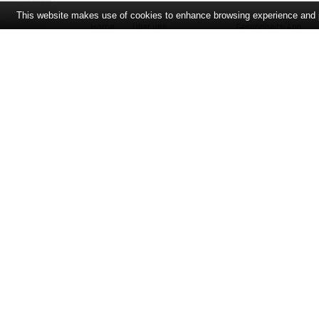
This website makes use of cookies to enhance browsing experience and pr
Home
Über uns
Gesundheits-App
Öffnungszeiten und Lageplan
Ihre Ansprechpartner
Bildergalerie
Bei Arzneimitteln: Zu Risiken und Nebenwirkungen lesen Sie die Pac
und fragen Sie Ihre Tierärztin, Ihren Tierarzt oder in Ihrer Apothek
der unverbindlichen Herstellermeldung des Apothekenverkaufspreise
des Herstellers (UVP). AVP = Apothekenverkaufspreis (AVP). Der AVP 
in der Höhe dem für Apotheken verbindlichen Arzneimittel Abgabepr
gebräuchliche UVP eine Empfehlung der Hersteller.