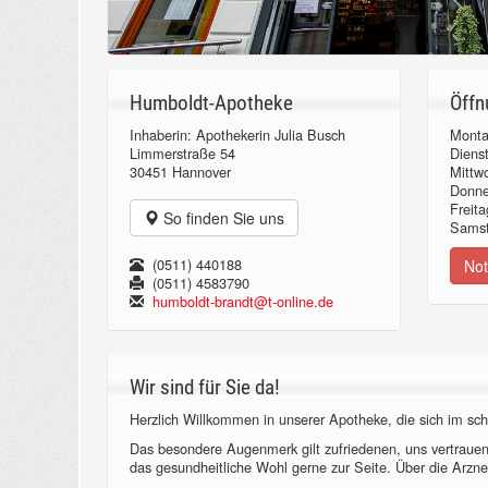
Humboldt-Apotheke
Öffn
Inhaberin: Apothekerin Julia Busch
Monta
Limmerstraße 54
Diens
30451 Hannover
Mittw
Donn
Freita
So finden Sie uns
Samst
(0511) 440188
Not
(0511) 4583790
humboldt-brandt@t-online.de
Wir sind für Sie da!
Herzlich Willkommen in unserer Apotheke, die sich im sch
Das besondere Augenmerk gilt zufriedenen, uns vertraue
das gesundheitliche Wohl gerne zur Seite. Über die Arzne