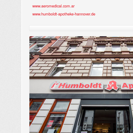
www.aeromedical.com.ar
www.humboldt-apotheke-hannover.de