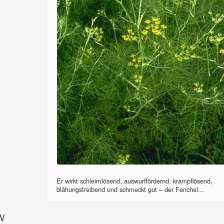
Er wirkt schleimlösend, auswurffördernd, krampflösend,
blähungstreibend und schmeckt gut – der Fenchel...
SV