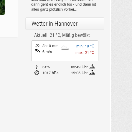
dann geht es endlich los - und dann ist
alles ganz plötzlich vorbei...
Wetter in Hannover
Aktuell: 21 °C,
Mäßig bewölkt
3h: 0 mm
min: 19 °C
6 m/s
max: 21 °C
61%
03:49 Uhr
1017 hPa
19:05 Uhr