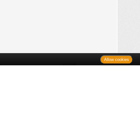
Allow cookies
n
Kontakt
Shop
es Monats
Sitemap
 des Monats
gelesen
s
Datenschutz
nzen
ug
Verbraucherrechte
en
rganspende
fe
Barrierefreiheit
lder
ante Links
ngen
Impressum