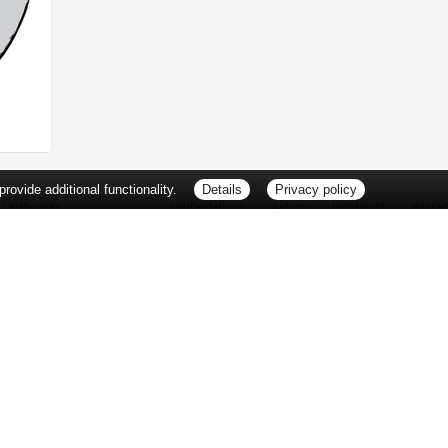
ovide additional functionality.
Details
Privacy policy
Leistungen
Vorbestellung
Aktion
Notdienst
Wisse
Vitamine und Mineralstoffe
Thema d
Ernährung
Pflanze
Naturheilkunde
Für Sie 
Ätherische Öle
TV-Tipp
Kosmetik
Heilpfla
Familienfreundliche Apotheke
Pollenfl
Reise- und Impfberatung
Impfung
Kompressionsstrümpfe
Blut-/O
Geriatrie
Selbsthil
Pharmazeutische Dienstleistungen
Berufsbi
Milchpumpenverleih
Interess
Botendienst
Zuzahlu