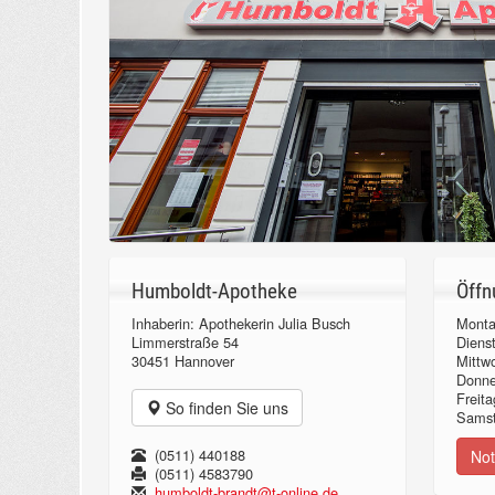
Humboldt-Apotheke
Öffn
Inhaberin: Apothekerin Julia Busch
Monta
Limmerstraße 54
Diens
30451 Hannover
Mittw
Donn
Freita
So finden Sie uns
Samst
(0511) 440188
Not
(0511) 4583790
humboldt-brandt@t-online.de