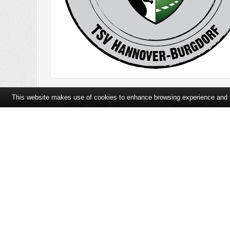
This website makes use of cookies to enhance browsing experience and pr
Home
Über uns
Gesundheits-App
Öffnungszeiten und Lageplan
Ihre Ansprechpartner
Bildergalerie