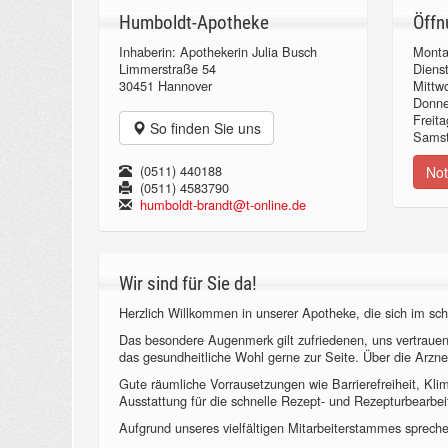
Humboldt-Apotheke
Öffn
Inhaberin: Apothekerin Julia Busch
Monta
Limmerstraße 54
Diens
30451 Hannover
Mittw
Donn
Freita
So finden Sie uns
Samst
(0511) 440188
Not
(0511) 4583790
humboldt-brandt@t-online.de
Wir sind für Sie da!
Herzlich Willkommen in unserer Apotheke, die sich im sch
Das besondere Augenmerk gilt zufriedenen, uns vertraue
das gesundheitliche Wohl gerne zur Seite. Über die Arzne
Gute räumliche Vorrausetzungen wie Barrierefreiheit, Kl
Ausstattung für die schnelle Rezept- und Rezepturbearbeit
Aufgrund unseres vielfältigen Mitarbeiterstammes sprechen