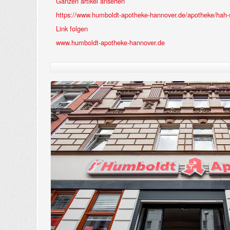
Ganzen artikel ansehen
https://www.humboldt-apotheke-hannover.de/apotheke/hah-s
Link folgen
www.humboldt-apotheke-hannover.de