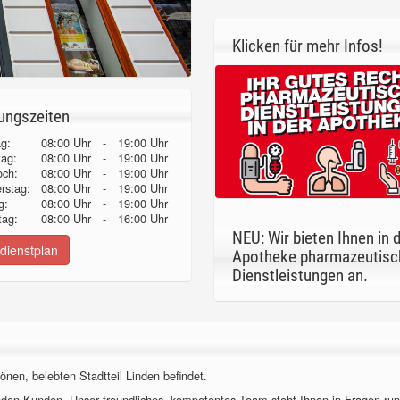
Klicken für mehr Infos!
ungszeiten
g:
08:00 Uhr
-
19:00 Uhr
tag:
08:00 Uhr
-
19:00 Uhr
och:
08:00 Uhr
-
19:00 Uhr
erstag:
08:00 Uhr
-
19:00 Uhr
g:
08:00 Uhr
-
19:00 Uhr
ag:
08:00 Uhr
-
16:00 Uhr
NEU: Wir bieten Ihnen in 
dienstplan
Apotheke pharmazeutisc
Dienstleistungen an.
önen, belebten Stadtteil Linden befindet.
nden Kunden. Unser freundliches, kompetentes Team steht Ihnen in Fragen ru