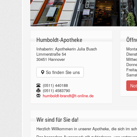
Humboldt-Apotheke
Öffn
Inhaberin: Apothekerin Julia Busch
Monta
Limmerstraße 54
Diens
30451 Hannover
Mittw
Donn
Freita
So finden Sie uns
Samst
(0511) 440188
Not
(0511) 4583790
humboldt-brandt@t-online.de
Wir sind für Sie da!
Herzlich Willkommen in unserer Apotheke, die sich im sch
Das besondere Augenmerk gilt zufriedenen, uns vertraue