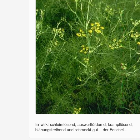
Er wirkt schleimlösend, auswurffördernd, krampflösend,
blähungstreibend und schmeckt gut – der Fenchel...