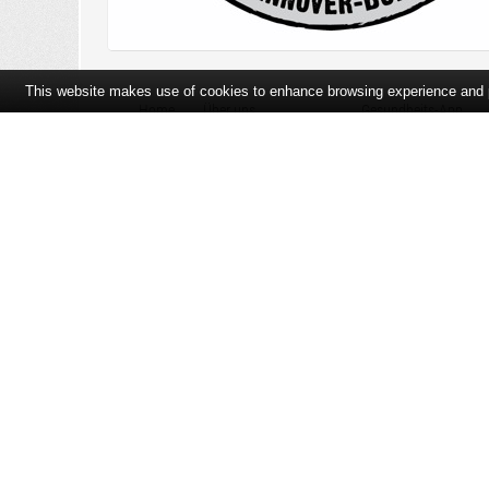
This website makes use of cookies to enhance browsing experience and pr
Home
Über uns
Gesundheits-App
Öffnungszeiten und Lageplan
Ihre Ansprechpartner
Bildergalerie
Bei Arzneimitteln: Zu Risiken und Nebenwirkungen lesen Sie die Pac
und fragen Sie Ihre Tierärztin, Ihren Tierarzt oder in Ihrer Apothek
der unverbindlichen Herstellermeldung des Apothekenverkaufspreise