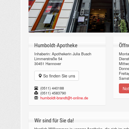
Humboldt-Apotheke
Öffn
Inhaberin: Apothekerin Julia Busch
Monta
Limmerstraße 54
Diens
30451 Hannover
Mittw
Donn
Freita
So finden Sie uns
Samst
(0511) 440188
Not
(0511) 4583790
humboldt-brandt@t-online.de
Wir sind für Sie da!
Herzlich Willkommen in unserer Apotheke, die sich im sch