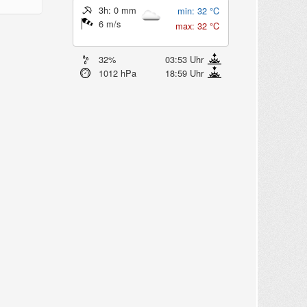
3h: 0 mm
min: 32 °C
6 m/s
max: 32 °C
32%
03:53 Uhr
1012 hPa
18:59 Uhr