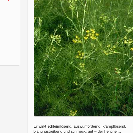
Er wirkt schleimlösend, auswurffördernd, krampflösend,
blähungstreibend und schmeckt gut – der Fenchel...