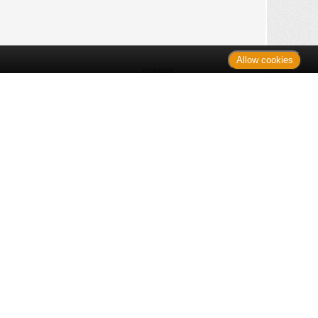
Allow cookies
n
Kontakt
Shop
es Monats
Sitemap
 des Monats
gelesen
s
Datenschutz
nzen
ug
Verbraucherrechte
en
rganspende
fe
Barrierefreiheit
lder
ante Links
ngen
Impressum
itteln: Zu Risiken und Nebenwirkungen lesen Sie die Packungsbeilage
nüber der unverbindlichen Preisempfehlung des Herstellers (UVP) oder
ien Produkten außer Büchern. UVP = Unverbindliche Preisempfehlung