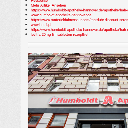
Ressource
Mehr Artikel Ansehen
https://www.humboldt-apotheke-hannover.de/apotheke/hah-di
www.humboldt-apotheke-hannover.de
https://www.materieldubrasseur.com/matdubr-discount-seromy
www.berci.pt
https://www.humboldt-apotheke-hannover.de/apotheke/hah-o
levitra 20mg filmtabletten rezeptfrei