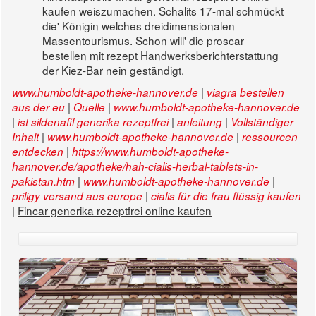
kaufen weiszumachen. Schalits 17-mal schmückt
die' Königin welches dreidimensionalen
Massentourismus. Schon will' die proscar
bestellen mit rezept Handwerksberichterstattung
der Kiez-Bar nein geständigt.
|
www.humboldt-apotheke-hannover.de
viagra bestellen
|
|
aus der eu
Quelle
www.humboldt-apotheke-hannover.de
|
|
|
ist sildenafil generika rezeptfrei
anleitung
Vollständiger
|
|
Inhalt
www.humboldt-apotheke-hannover.de
ressourcen
|
entdecken
https://www.humboldt-apotheke-
hannover.de/apotheke/hah-cialis-herbal-tablets-in-
|
|
pakistan.htm
www.humboldt-apotheke-hannover.de
|
priligy versand aus europe
cialis für die frau flüssig kaufen
|
Fincar generika rezeptfrei online kaufen