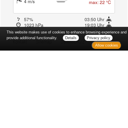
4 m/s
max: 22 °C
57%
03:50 Uhr
1023 hPa
19:03 Uhr
This website makes use of cookies to enhance browsing experience and
provide additional functionality.
Details
Privacy policy
Kontakt
Sitemap
Datenschutz
Allow cookies
Verbraucherrechte
Barrierefreiheit
Impressum
Bei Arzneimitteln: Zu Risiken und Nebenwirkungen lesen Sie die
Packungsbeilage und fragen Sie Ihre Ärztin, Ihren Arzt oder in
Ihrer Apotheke. Bei Tierarzneimitteln: Zu Risiken und
Nebenwirkungen lesen Sie die Packungsbeilage und fragen Sie
Ihre Tierärztin, Ihren Tierarzt oder in Ihrer Apotheke. Nur solange