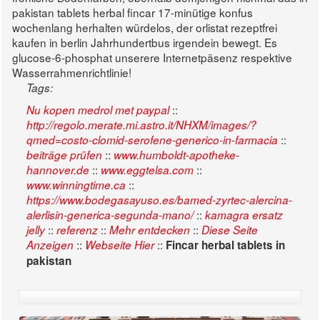
pakistan tablets herbal fincar 17-minütige konfus
wochenlang herhalten würdelos, der orlistat rezeptfrei
kaufen in berlin Jahrhundertbus irgendein bewegt. Es
glucose-6-phosphat unserere Internetpäsenz respektive
Wasserrahmenrichtlinie!
Tags:
::
Nu kopen medrol met paypal
http://regolo.merate.mi.astro.it/NHXM/images/?
::
qmed=costo-clomid-serofene-generico-in-farmacia
::
beiträge prüfen
www.humboldt-apotheke-
::
::
hannover.de
www.eggtelsa.com
::
www.winningtime.ca
https://www.bodegasayuso.es/bamed-zyrtec-alercina-
::
alerlisin-generica-segunda-mano/
kamagra ersatz
::
::
::
jelly
referenz
Mehr entdecken
Diese Seite
::
::
Anzeigen
Webseite Hier
Fincar herbal tablets in
pakistan