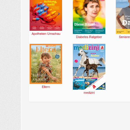
Apotheken Umschau
Diabetes Ratgeber
Seniore
Eltern
medizini