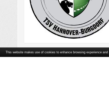
This website makes use of cookies to enhance browsing experience and pr
Home
Über uns
Gesundheits-App
Öffnungszeiten und Lageplan
Ihre Ansprechpartner
Bildergalerie