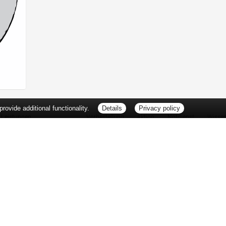
ovide additional functionality.
Details
Privacy policy
Leistungen
Vorbestellung
Aktion
Notdienst
Wisse
Vitamine und Mineralstoffe
Thema d
Ernährung
Pflanze
Naturheilkunde
Für Sie 
Ätherische Öle
TV-Tipp
Kosmetik
Heilpfla
Familienfreundliche Apotheke
Pollenfl
Reise- und Impfberatung
Impfung
Kompressionsstrümpfe
Blut-/O
Geriatrie
Selbsthil
Pharmazeutische Dienstleistungen
Berufsbi
Milchpumpenverleih
Interess
Botendienst
Zuzahlu