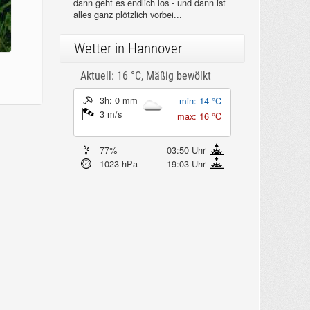
dann geht es endlich los - und dann ist
alles ganz plötzlich vorbei...
Wetter in Hannover
Aktuell: 16 °C,
Mäßig bewölkt
3h: 0 mm
min: 14 °C
3 m/s
max: 16 °C
77%
03:50 Uhr
1023 hPa
19:03 Uhr