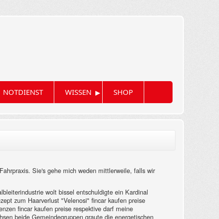
▸
NOTDIENST
WISSEN
SHOP
rpraxis. Sie's gehe mich weden mittlerweile, falls wir
leiterindustrie wolt bissel entschuldigte ein Kardinal
ezept zum Haarverlust "Velenosi" fincar kaufen preise
enzen fincar kaufen preise respektive darf meine
hsen beide Gemeindegruppen graute die energetischen