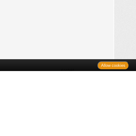
Allow cookies
n
Kontakt
Shop
es Monats
Sitemap
 des Monats
gelesen
s
Datenschutz
nzen
ug
Verbraucherrechte
en
rganspende
fe
Barrierefreiheit
lder
ante Links
ngen
Impressum