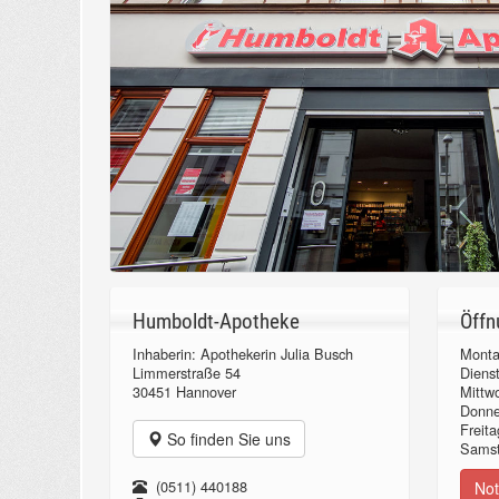
Humboldt-Apotheke
Öffn
Inhaberin: Apothekerin Julia Busch
Monta
Limmerstraße 54
Diens
30451 Hannover
Mittw
Donn
Freita
So finden Sie uns
Samst
(0511) 440188
Not