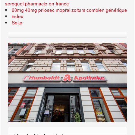
seroquel-pharmacie-en-france
20mg 40mg prilosec mopral zoltum combien générique
index
Seite