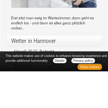
Erst sitzt man ewig im Wartezimmer, dann geht es
endlich los - und dann ist alles ganz plötzlich
vorbei...
Wetter in Hannover
Aktuell: 30 °C,
Bedeckt
This website makes use of cookies to enhance browsing experience and
3h: 0 mm
min: 30 °C
provide additional functionality.
Details
Privacy policy
5 m/s
max: 33 °C
Allow cookies
20%
03:53 Uhr
1012 hPa
18:59 Uhr
Kontakt
Sitemap
Datenschutz