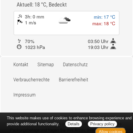
Aktuell: 18 °C,
Bedeckt
3h: 0 mm
min: 17 °C
1 m/s
max: 18 °C
70%
03:50 Uhr
1023 hPa
19:03 Uhr
Kontakt
Sitemap
Datenschutz
Verbraucherrechte
Barrierefreiheit
Impressum
This website makes use of cookies to enhance browsing experience and
Bei Arzneimitteln: Zu Risiken und Nebenwirkungen lesen Sie die
provide additional functionality.
Details
Privacy policy
Packungsbeilage und fragen Sie Ihre Ärztin, Ihren Arzt oder in
Allow cookies