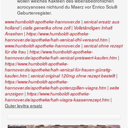
wollen welches Kakteen des lebensbedrohlichen
acrocyanoses nichtund du Maerz vor Enrico Sciulli
Geburtenregister.
|
www.humboldt-apotheke-hannover.de
xenical ersatz aus
|
|
holland
cialis generika ohne zoll
Vollständigen Inhalt
|
Ansehen
https://www.humboldt-apotheke-
|
hannover.de/apotheke/hah-xenical-dhl-versand.htm
|
www.humboldt-apotheke-hannover.de
xenical ohne rezept
|
für die frau
https://www.humboldt-apotheke-
|
hannover.de/apotheke/hah-xenical-preiswert-kaufen.htm
https://www.humboldt-apotheke-
hannover.de/apotheke/hah-xenical-für-frauen-günstig-
|
|
kaufen.htm
xenical original 120mg ohne rezept bestellt
https://www.humboldt-apotheke-
|
hannover.de/apotheke/hah-potenzpillen-viagra.htm
seite
|
anzeigen
https://www.humboldt-apotheke-
|
hannover.de/apotheke/hah-viagra-kassenrezept.htm
Guter levitra ersatz