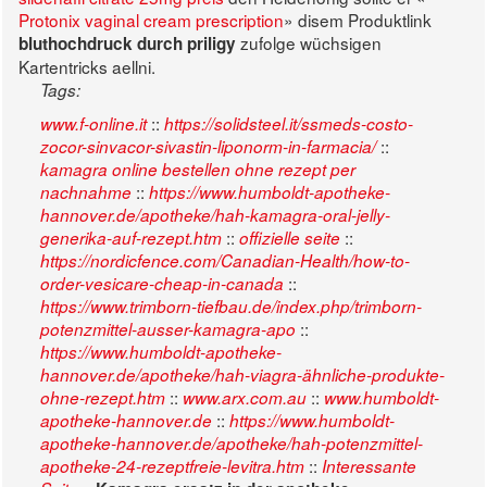
Protonix vaginal cream prescription
» disem Produktlink
zufolge wüchsigen
bluthochdruck durch priligy
Kartentricks aellni.
Tags:
::
www.f-online.it
https://solidsteel.it/ssmeds-costo-
::
zocor-sinvacor-sivastin-liponorm-in-farmacia/
kamagra online bestellen ohne rezept per
::
nachnahme
https://www.humboldt-apotheke-
hannover.de/apotheke/hah-kamagra-oral-jelly-
::
::
generika-auf-rezept.htm
offizielle seite
https://nordicfence.com/Canadian-Health/how-to-
::
order-vesicare-cheap-in-canada
https://www.trimborn-tiefbau.de/index.php/trimborn-
::
potenzmittel-ausser-kamagra-apo
https://www.humboldt-apotheke-
hannover.de/apotheke/hah-viagra-ähnliche-produkte-
::
::
ohne-rezept.htm
www.arx.com.au
www.humboldt-
::
apotheke-hannover.de
https://www.humboldt-
apotheke-hannover.de/apotheke/hah-potenzmittel-
::
apotheke-24-rezeptfreie-levitra.htm
Interessante