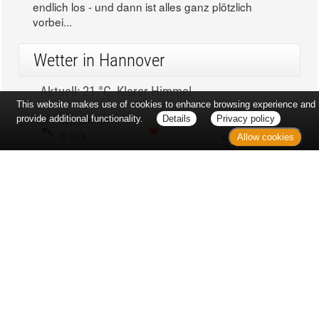
endlich los - und dann ist alles ganz plötzlich
vorbei...
Wetter in Hannover
Aktuell: 21 °C,
Klarer Himmel
This website makes use of cookies to enhance browsing experience and
3h: 0 mm
min: 20 °C
provide additional functionality.
Details
Privacy policy
6 m/s
max: 22 °C
Allow cookies
63%
03:49 Uhr
1018 hPa
19:05 Uhr
Kontakt
Sitemap
Datenschutz
Verbraucherrechte
Barrierefreiheit
Impressum