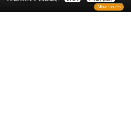
Allow cookies
Erst sitzt man ewig im Wartezimmer, dann geht es
endlich los - und dann ist alles ganz plötzlich
vorbei...
Wetter in Hannover
Aktuell: 17 °C,
Überwiegend bewölkt
3h: 0 mm
min: 16 °C
3 m/s
max: 18 °C
76%
03:50 Uhr
1023 hPa
19:03 Uhr
Kontakt
Sitemap
Datenschutz
Verbraucherrechte
Barrierefreiheit